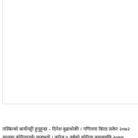
तस्बिरको बायाँपट्टी हुनुहुन्छ – दिनेश बुढाथोकी । गणितमा बिएड सकेर २०७२
सालमा कोरियातर्फ लाग्नुभयो । करिब ५ वर्षको कोरिया बसाइपछि २०७७