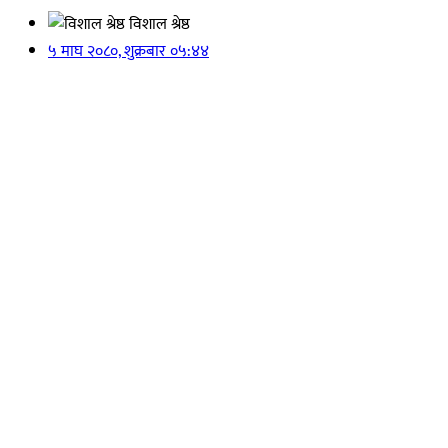
विशाल श्रेष्ठ
५ माघ २०८०, शुक्रबार ०५:४४