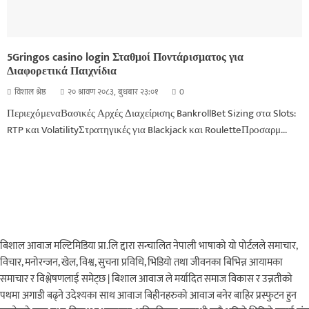
5Gringos casino login Σταθμοί Ποντάρισματος για
Διαφορετικά Παιχνίδια
विशाल श्रेष्ठ
२० श्रावण २०८३, बुधबार २३:०१
0
ΠεριεχόμεναΒασικές Αρχές Διαχείρισης BankrollBet Sizing στα Slots:
RTP και VolatilityΣτρατηγικές για Blackjack και RouletteΠροσαρμ...
बिशाल आवाज मल्टिमिडिया प्रा.लि द्दारा सन्चालित नेपाली भाषाको यो पोर्टलले समाचार,
विचार, मनोरन्जन, खेल, विश्व, सुचना प्रविधि, भिडियो तथा जीवनका बिभिन्न आयामका
समाचार र विश्लेषणलाई समेट्छ | बिशाल आवाज ले मर्यादित समाज विकास र उन्नतीको
पथमा अगाडी बढ्ने उदेश्यका साथ आवाज बिहीनहरुको आवाज बनेर बाहिर प्रस्फुटन हुन