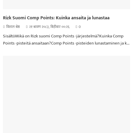
Rizk Suomi Comp Points: Kuinka ansaita ja lunastaa
विशाल श्रेष्ठ
२१ श्रावण २०८३, बिहीबार ००:२६
0
SisältöMikä on Rizk suomi Comp Points -järjestelmä?Kuinka Comp
Points -pisteitä ansaitaan?Comp Points -pisteiden lunastaminen ja k...