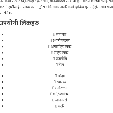
नसकेको सत्य तथ्य, निष्पक्ष र भ्रस्टाचार, अनियमितता सम्बन्धी कुनै अडियो भिडियो तपाई संग
छ भने हामीलाई उपलब्ध गराउनुहोस र जिम्मेवार नागरिकको दायित्व पुरा गर्नुहोस श्रोत गोप्य
राखिने छ ।
उपयोगी लिंकहरु
समाचार
स्थानीय खबर
अन्तर्राष्ट्रिय खबर
राष्ट्रिय खबर
राजनीति
खेल
शिक्षा
स्वास्थ्य
मनोरन्जन
धर्म/ज्योतिश
जानकारी
भर्खरै