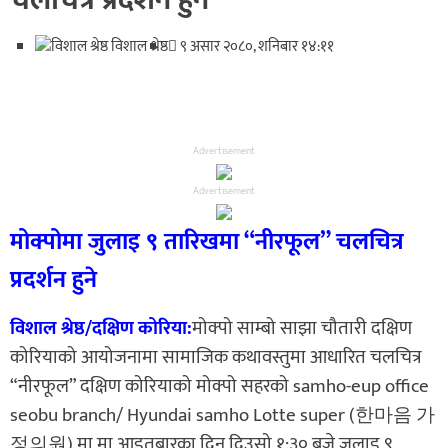
चलचित्र प्रदर्शन हुने
विशाल श्रेष्ठ
९ असार २०८०, शनिबार १४:११
Advertisement
Advertisement
मोक्पोमा जुलाइ ९ तारिखमा “नीरफूल” चलचित्र
प्रदर्शन हुने
विशाल श्रेष्ठ/दक्षिण कोरिया:
मोक्पो साम्बो साझा चौतारी दक्षिण
कोरियाको आयोजनामा सामाजिक कथावस्तुमा आधारित चलचित्र
“नीरफूल” दक्षिण कोरियाको मोक्पो सहरको samho-eup office
seobu branch/ Hyundai samho Lotte super (한마음 가
정의원) मा मा आइतबारका दिन दिउसो १:३० बजे जुलाइ ९