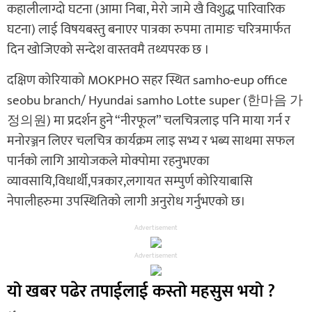
कहालीलाग्दो घटना (आमा निबा, मेरो जामे खै विशुद्ध पारिवारिक
घटना) लाई विषयबस्तु बनाएर पात्रका रुपमा तामाङ चरित्रमार्फत
दिन खोजिएको सन्देश वास्तवमै तथ्यपरक छ ।
दक्षिण कोरियाको MOKPHO सहर स्थित samho-eup office
seobu branch/ Hyundai samho Lotte super (한마음 가
정의원) मा प्रदर्शन हुने “नीरफूल” चलचित्रलाइ पनि माया गर्न र
मनोरञ्जन लिएर चलचित्र कार्यक्रम लाइ सभ्य र भब्य साथमा सफल
पार्नको लागि आयोजकले मोक्पोमा रहनुभएका
व्यावसायि,विधार्थी,पत्रकार,लगायत सम्पुर्ण कोरियाबासि
नेपालीहरुमा उपस्थितिको लागी अनुरोध गर्नुभए
को छ।
Advertisement
Advertisement
यो खबर पढेर तपाईलाई कस्तो महसुस भयो ?