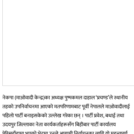
नेकपा (माओवादी केन्द्र)का अध्यक्ष पुष्पकमल दाहाल ‘प्रचण्ड’ले स्थानीय
तहको उपनिर्वाचनमा आएको मतपरिणामबाट पूर्वी नेपालले माओवादीलाई
पहिलो पार्टी बनाइसकेको उल्लेख गरेका छन् । पार्टी प्रवेश, बधाई तथा
उदयपुर जिल्लाका नेता कार्यकर्ताहरूसँग बिहीबार पार्टी कार्यालय
पेरिसडाँडामा भएको भेटमा उनले आगामी निर्वाचनका लागि यो महत्त्वपूर्ण