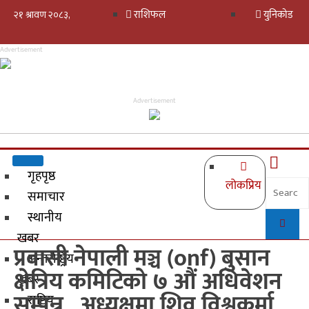
राशिफल
युनिकोड
Advertisement
Advertisement
गृहपृष्ठ
लोकप्रिय
समाचार
स्थानीय
खबर
प्रवासी नेपाली मञ्च (onf) बुसान
अन्तर्राष्ट्रिय
क्षेत्रिय कमिटिको ७ औं अधिवेशन
खबर
सम्पन्न , अध्यक्षमा शिव विश्वकर्मा
राष्ट्रिय