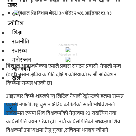
खबर
विशाल श्रेष्ठ
३० मंसिर २०८१, आईतवार १३:५३
धर्म/
ज्योतिश
शिक्षा
राजनीति
Advertisement
स्वास्थ्य
Advertisement
मनोरन्जन
विशाल आवाजः
नेकपा एमाले प्रबास संगठन प्रवासी नेपाली मन्च
जानकारी
(onf) बुसान क्षेत्रिय कमिटि दक्षिण कोरियाको ७ औ अधिबेशन
खेल
किम्हेमा सम्पन्न भएको छ।
आइतबार किम्हे शहरको न्यु लिटिल नेपाली रेष्टुरेन्टको हलमा सम्पन्न
प्रवासी नेपाली मञ्च बुसान क्षेत्रिय कमिटीको सातौ अधिवेशनले
X
सर्वसम्मत रुपमा शिव विश्वकर्माको नेतृत्वमा १३ सदस्यिय नया
कार्यसमिति चयन गरेको हो। नयाँ कार्यसमितिको अध्यक्षमा शिव
विश्वकर्मा‌ उपाध्यक्षमा तेजु गुरुङ ,सचिवमा धनञ्जय न्यौपाने