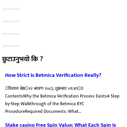
Advertisement
Advertisement
Advertisement
Advertisement
छुटाउनुभयो कि ?
How Strict Is Betmica Verification Really?
विशाल श्रेष्ठ
२२ श्रावण २०८३, शुक्रबार ०९:४९
0
ContentsWhy the Betmica Verification Process ExistsA Step-
by-Step Walkthrough of the Betmica KYC
ProcedureRequired Documents: What...
Stake casino Free Spin Value: What Each Spin Is