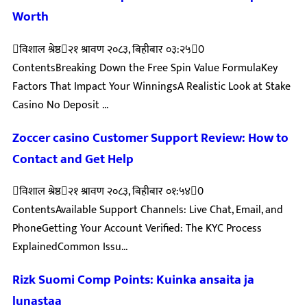
Worth
विशाल श्रेष्ठ
२१ श्रावण २०८३, बिहीबार ०३:२५
0
ContentsBreaking Down the Free Spin Value FormulaKey
Factors That Impact Your WinningsA Realistic Look at Stake
Casino No Deposit ...
Zoccer casino Customer Support Review: How to
Contact and Get Help
विशाल श्रेष्ठ
२१ श्रावण २०८३, बिहीबार ०१:५४
0
ContentsAvailable Support Channels: Live Chat, Email, and
PhoneGetting Your Account Verified: The KYC Process
ExplainedCommon Issu...
Rizk Suomi Comp Points: Kuinka ansaita ja
lunastaa