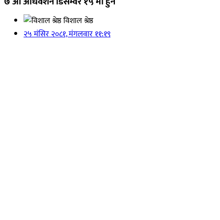
७ औं अधिवेशन डिसेम्वर १५ मा हुने
विशाल श्रेष्ठ
२५ मंसिर २०८१, मंगलवार ११:१९