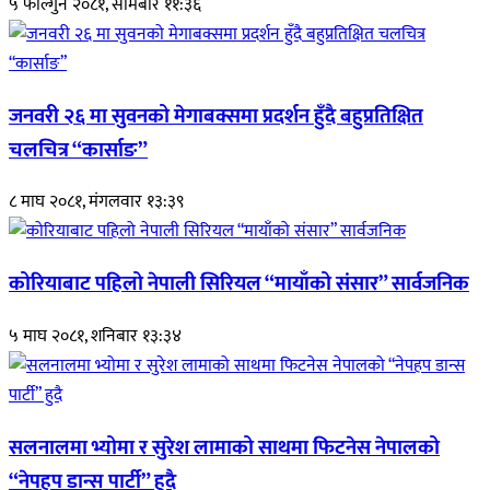
५ फाल्गुन २०८१, सोमबार ११:३६
जनवरी २६ मा सुवनको मेगाबक्समा प्रदर्शन हुँदै बहुप्रतिक्षित
चलचित्र “कार्साङ”
८ माघ २०८१, मंगलवार १३:३९
कोरियाबाट पहिलो नेपाली सिरियल “मायाँको संसार” सार्वजनिक
५ माघ २०८१, शनिबार १३:३४
सलनालमा भ्योमा र सुरेश लामाको साथमा फिटनेस नेपालको
“नेपहप डान्स पार्टी” हुदै